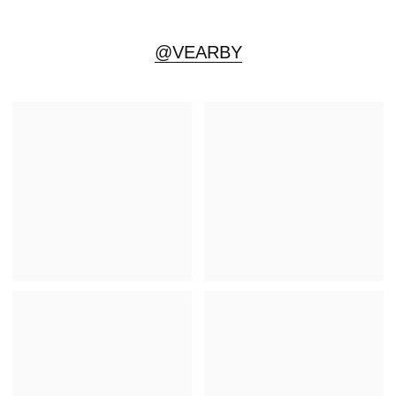
ПЕРВЫМИ УЗНАВАЙТЕ О НОВИНКАХ
И СПЕЦИАЛЬНЫХ ПРЕДЛОЖЕНИЯХ
Подписаться
Нажимая кнопку «Подписаться», вы соглашаетесь
на обработку персональных данных